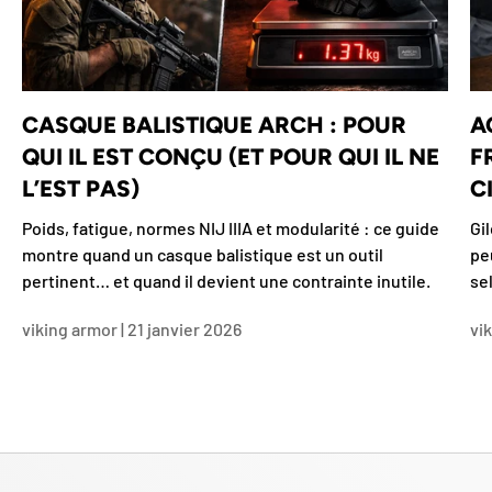
CASQUE BALISTIQUE ARCH : POUR
A
QUI IL EST CONÇU (ET POUR QUI IL NE
F
L’EST PAS)
CI
Poids, fatigue, normes NIJ IIIA et modularité : ce guide
Gil
montre quand un casque balistique est un outil
pe
pertinent… et quand il devient une contrainte inutile.
se
viking armor |
21 janvier 2026
vi