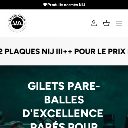
💳 Paiement en 4x
ALLER AU CONTENU
Menu
Se connecter
Panier
PLAQUES NIJ III++ POUR LE PRIX D
GILETS PARE-
BALLES
D'EXCELLENCE
PARÉS POUR