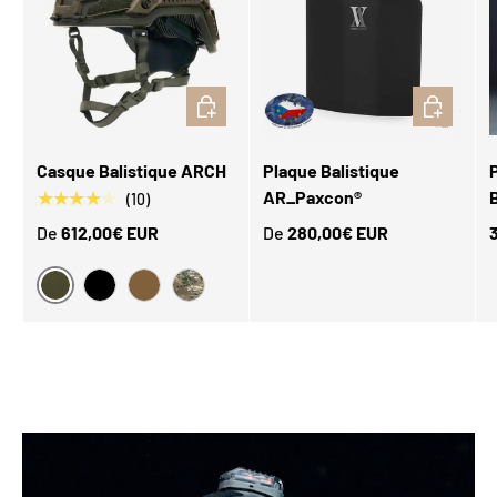
CHOISIR LES OPTIONS
CHOISIR L
Casque Balistique ARCH
Plaque Balistique
AR_Paxcon®
★★★★★
(10)
De
612,00€ EUR
De
280,00€ EUR
Ranger Green
Black
Coyote Brown
Multicam