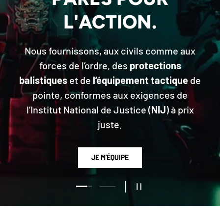
L'ACTION.
Nous fournissons, aux civils comme aux
forces de l’ordre, des
protections
balistiques
et de
l’équipement
tactique
de
pointe, conformes aux exigences de
l’Institut National de Justice (
NIJ
) à prix
juste.
JE M'ÉQUIPE
Charger la diapositive 1 de 2
Charger la diapositive 2 de 2
METTRE EN PAUSE LE DI